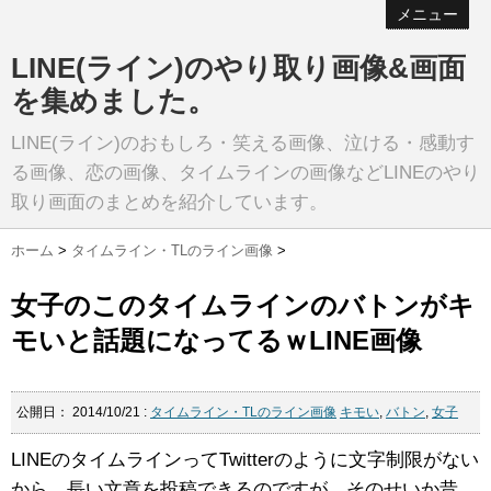
メニュー
LINE(ライン)のやり取り画像&画面
を集めました。
LINE(ライン)のおもしろ・笑える画像、泣ける・感動す
る画像、恋の画像、タイムラインの画像などLINEのやり
取り画面のまとめを紹介しています。
ホーム
>
タイムライン・TLのライン画像
>
女子のこのタイムラインのバトンがキ
モいと話題になってるｗLINE画像
公開日：
2014/10/21
:
タイムライン・TLのライン画像
キモい
,
バトン
,
女子
LINEのタイムラインってTwitterのように文字制限がない
から、長い文章を投稿できるのですが、そのせいか昔、