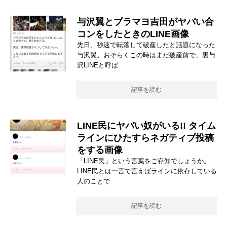
与沢翼とブラマヨ吉田がヤバい合
コンをしたときのLINE画像
先日、秒速で転落して破産したと話題になった
与沢翼。おそらくこの時はまだ破産前で、裏与
沢LINEと呼ば
記事を読む
LINE民にヤバい奴がいる!! タイム
ラインにひたすらネガティブ投稿
をする画像
「LINE民」という言葉をご存知でしょうか。
LINE民とは一言で言えばラインに依存している
人のことで
記事を読む