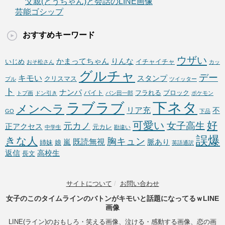
父親(とうちゃん)と会話のLINE画像
芸能ゴシップ
おすすめキーワード
ウザい
かまってちゃん
りんな
いじめ
イチャイチャ
おそ松さん
カッ
グルチャ
デー
キモい
スタンプ
クリスマス
プル
ツイッター
ト
ナンパ
バイト
フラれる
ブロック
トプ画
ドン引き
パン田一郎
ポケモン
下ネタ
ラブラブ
メンヘラ
リア充
不
GO
下品
可愛い
好
女子高生
元カノ
正アクセス
元カレ
中学生
勘違い
誤爆
きな人
胸キュン
既読無視
嵐
脈あり
姉妹
娘
英語通訳
返信
高校生
長文
サイトについて
/
お問い合わせ
女子のこのタイムラインのバトンがキモいと話題になってるｗLINE
画像
LINE(ライン)のおもしろ・笑える画像、泣ける・感動する画像、恋の画