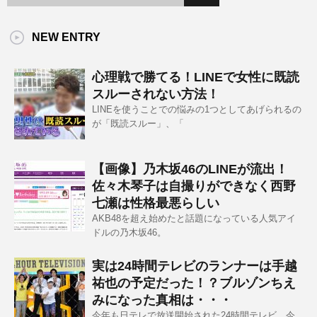
NEW ENTRY
心理戦で勝てる！LINEで女性に既読
スルーされない方法！
LINEを使うことでの悩みの1つとしてあげられるの
が「既読スルー」、「
【画像】乃木坂46のLINEが流出！
佐々木琴子は自撮りができなく西野
七瀬は性格最悪らしい
AKB48を超え始めたと話題になっている人気アイ
ドルの乃木坂46。
実は24時間テレビのランナーは手越
祐也の予定だった！？ブルゾンちえ
みになった真相は・・・
今年も日テレで放送開始された24時間テレビ。今