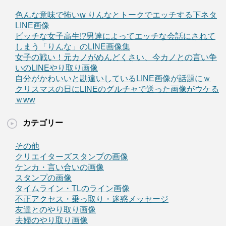
色んな意味で怖いw りんなとトークでエッチする下ネタ
LINE画像
ビッチな女子高生!?男達によってエッチな会話にされて
しまう「りんな」のLINE画像集
女子の戦い！元カノがめんどくさい、今カノとの言い争
いのLINEやり取り画像
自分がかわいいと勘違いしているLINE画像が話題にｗ
クリスマスの日にLINEのグルチャで送った画像がウケる
ｗww
カテゴリー
その他
クリエイターズスタンプの画像
ケンカ・言い合いの画像
スタンプの画像
タイムライン・TLのライン画像
不正アクセス・乗っ取り・迷惑メッセージ
友達とのやり取り画像
夫婦のやり取り画像