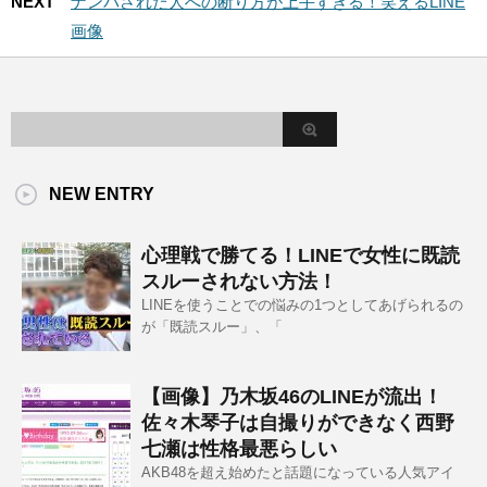
NEXT
ナンパされた人への断り方が上手すぎる！笑えるLINE
画像
NEW ENTRY
心理戦で勝てる！LINEで女性に既読
スルーされない方法！
LINEを使うことでの悩みの1つとしてあげられるの
が「既読スルー」、「
【画像】乃木坂46のLINEが流出！
佐々木琴子は自撮りができなく西野
七瀬は性格最悪らしい
AKB48を超え始めたと話題になっている人気アイ