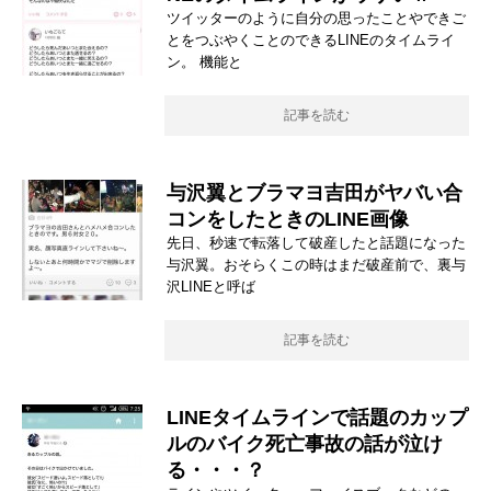
ツイッターのように自分の思ったことやできご
とをつぶやくことのできるLINEのタイムライ
ン。 機能と
記事を読む
与沢翼とブラマヨ吉田がヤバい合
コンをしたときのLINE画像
先日、秒速で転落して破産したと話題になった
与沢翼。おそらくこの時はまだ破産前で、裏与
沢LINEと呼ば
記事を読む
LINEタイムラインで話題のカップ
ルのバイク死亡事故の話が泣け
る・・・？