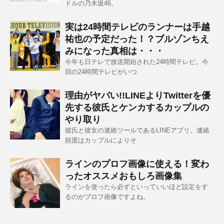
ドルの乃木坂46。
実は24時間テレビのランナーは手越
祐也の予定だった！？ブルゾンちえ
みになった真相は・・・
今年も日テレで放送開始された24時間テレビ。今
回の24時間テレビがいつ
理由がヤバい!!LINEよりTwitterを優
先する彼氏とケンカするカップルの
やり取り
彼氏と彼女の連絡ツールであるLINEアプリ。連絡
頻度はカップルによりそ
ラインのプロフ画像に使える！変わ
ったオススメおもしろ画像集
ラインを使ったら必ずといっていいほど設定をす
るのがプロフ画像ですよね。