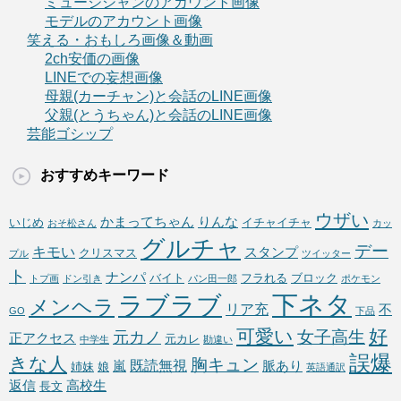
ミュージシャンのアカウント画像
モデルのアカウント画像
笑える・おもしろ画像＆動画
2ch安価の画像
LINEでの妄想画像
母親(カーチャン)と会話のLINE画像
父親(とうちゃん)と会話のLINE画像
芸能ゴシップ
おすすめキーワード
ウザい
かまってちゃん
りんな
いじめ
イチャイチャ
おそ松さん
カッ
グルチャ
デー
キモい
スタンプ
クリスマス
プル
ツイッター
ト
ナンパ
バイト
フラれる
ブロック
トプ画
ドン引き
パン田一郎
ポケモン
下ネタ
ラブラブ
メンヘラ
リア充
不
GO
下品
可愛い
好
女子高生
元カノ
正アクセス
元カレ
中学生
勘違い
誤爆
きな人
胸キュン
既読無視
嵐
脈あり
姉妹
娘
英語通訳
返信
高校生
長文