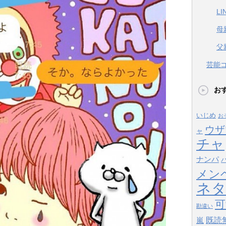
L
母
父
芸能
お
いじめ
お
ウザ
ャ
チャ
ナンパ
メン
ネ
可
勘違い
既読
嵐