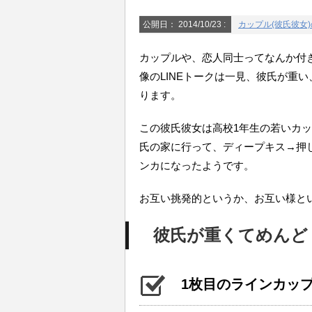
公開日：
2014/10/23
:
カップル(彼氏彼女
カップルや、恋人同士ってなんか付
像のLINEトークは一見、彼氏が重
ります。
この彼氏彼女は高校1年生の若いカッ
氏の家に行って、ディープキス→押
ンカになったようです。
お互い挑発的というか、お互い様と
彼氏が重くてめんどく
1枚目のラインカッ