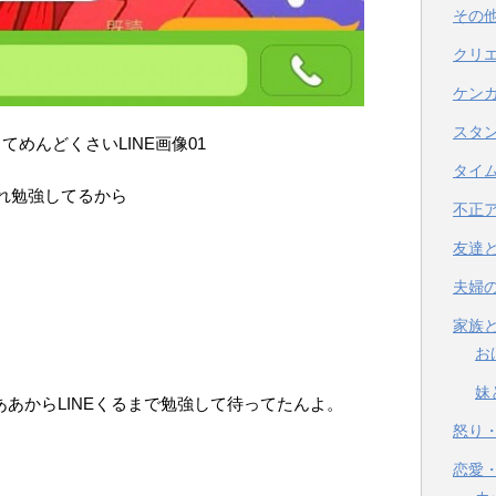
その
クリ
ケン
スタ
てめんどくさいLINE画像01
タイ
おれ勉強してるから
不正
友達
夫婦
家族
お
妹
あからLINEくるまで勉強して待ってたんよ。
怒り
恋愛