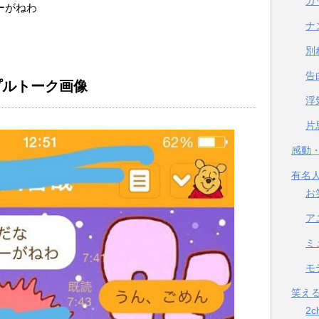
カ
ーがねわ
ナ
別
告
プルトーク画像
浮
片
感動
有名
お
ア
ミ
モ
笑え
2