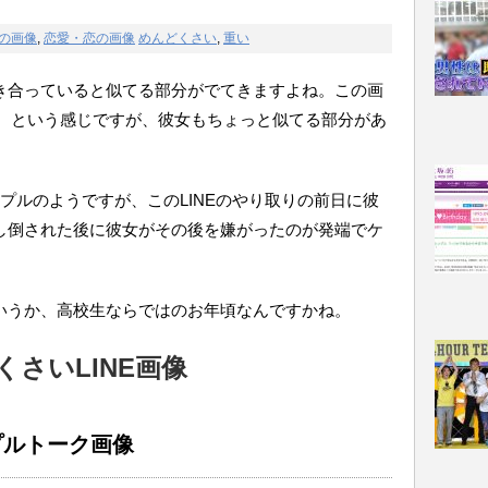
)の画像
,
恋愛・恋の画像
めんどくさい
,
重い
き合っていると似てる部分がでてきますよね。この画
い、という感じですが、彼女もちょっと似てる部分があ
プルのようですが、このLINEのやり取りの前日に彼
し倒された後に彼女がその後を嫌がったのが発端でケ
いうか、高校生ならではのお年頃なんですかね。
さいLINE画像
プルトーク画像