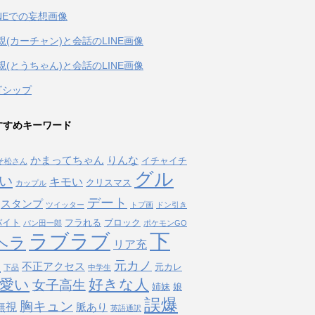
INEでの妄想画像
親(カーチャン)と会話のLINE画像
親(とうちゃん)と会話のLINE画像
ゴシップ
すすめキーワード
かまってちゃん
りんな
イチャイチ
そ松さん
グル
い
キモい
クリスマス
カップル
デート
スタンプ
ツイッター
トプ画
ドン引き
バイト
フラれる
ブロック
パン田一郎
ポケモンGO
下
ラブラブ
ヘラ
リア充
タ
元カノ
不正アクセス
元カレ
下品
中学生
愛い
好きな人
女子高生
姉妹
娘
誤爆
胸キュン
無視
脈あり
英語通訳