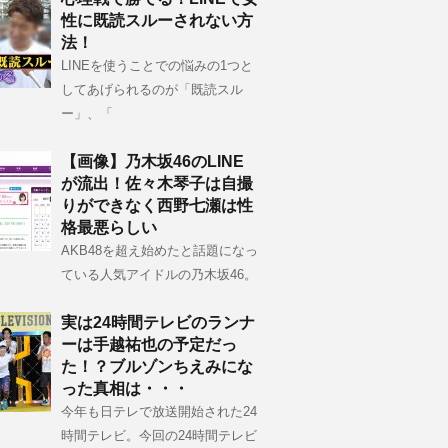
性に既読スルーされない方
法！
LINEを使うことでの悩みの1つと
してあげられるのが「既読スル
ー」、「
【画像】乃木坂46のLINE
が流出！佐々木琴子は自撮
りができなく西野七瀬は性
格最悪らしい
AKB48を超え始めたと話題になっ
ている人気アイドルの乃木坂46。
実は24時間テレビのランナ
ーは手越祐也の予定だっ
た！？ブルゾンちえみにな
った真相は・・・
今年も日テレで放送開始された24
時間テレビ。今回の24時間テレビ