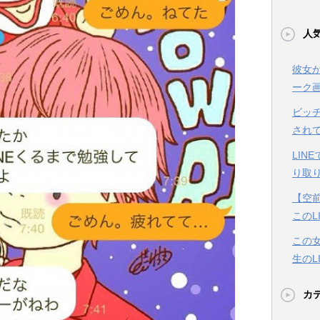
人気
彼女か
ーク
ビッ
されて
LIN
り取
【空
このL
この
生のL
カ