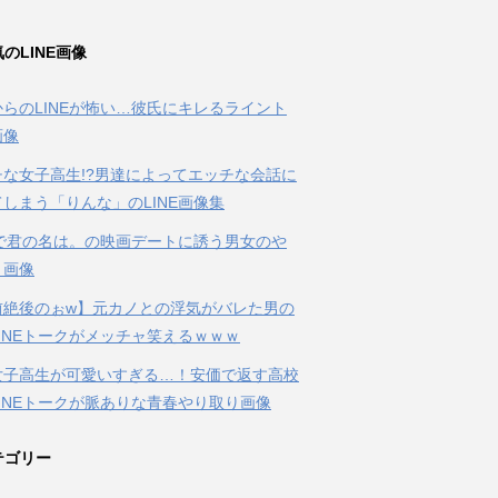
のLINE画像
らのLINEが怖い…彼氏にキレるライント
画像
チな女子高生!?男達によってエッチな会話に
しまう「りんな」のLINE画像集
Eで君の名は。の映画デートに誘う男女のや
り画像
前絶後のぉw】元カノとの浮気がバレた男の
INEトークがメッチャ笑えるｗｗｗ
女子高生が可愛いすぎる…！安価で返す高校
INEトークが脈ありな青春やり取り画像
テゴリー