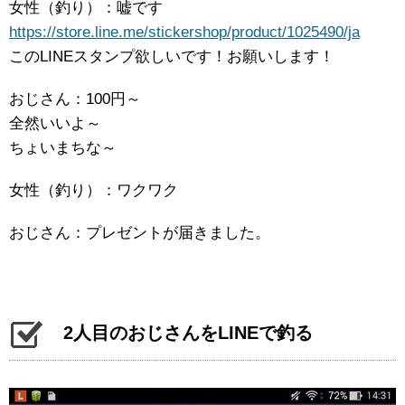
女性（釣り）：嘘です
https://store.line.me/stickershop/product/1025490/ja
このLINEスタンプ欲しいです！お願いします！
おじさん：100円～
全然いいよ～
ちょいまちな～
女性（釣り）：ワクワク
おじさん：プレゼントが届きました。
2人目のおじさんをLINEで釣る