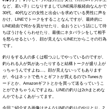
など、若い子）になりすましてLINE掲示板経由なんかで
30代、40代などの女性と出会いを求めている男性に声を
かけ、LINEでトークをすることなんですが、最終的に
LINE経由で何かを貢がせたり、会おうという話にして待
ちぼうけをくらわせたり、最後にネタバラシをして相手
を怒らせるという、顔が見えないLINEだからこその行為
です。
釣りをする人の多くは暇つぶしでやっているのですが、
釣られる人が気があったりすると結構トークが盛り上が
っちゃうんですよね…。顔が見えないってもあります
が、今はネットで色々とギフトが買えるのでi-Tunesカ
ードとか、Amazonギフトとかを買って送るっていうこ
とができちゃうんですよね。LINEの釣りは2chまとめな
んかでもよくあがってます。
今回ご紹介する画像はそんなLINEの釣りのやりとり。2