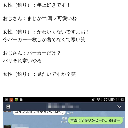
女性（釣り）：年上好きです！
おじさん：まじか^^;写メ可愛いね
女性（釣り）：かわいくないですよお！
今パーカー一枚しか着てなくて寒い笑
おじさん：パーカーだけ？
バリそれ寒いやろ
女性（釣り）：見たいですか？笑