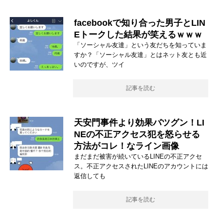
facebookで知り合った男子とLIN
Eトークした結果が笑えるｗｗｗ
「ソーシャル友達」という友だちを知っていま
すか？「ソーシャル友達」とはネット友とも近
いのですが、ツイ
記事を読む
天安門事件より効果バツグン！LI
NEの不正アクセス犯を怒らせる
方法がコレ！なライン画像
まだまだ被害が続いているLINEの不正アクセ
ス。不正アクセスされたLINEのアカウントには
返信しても
記事を読む