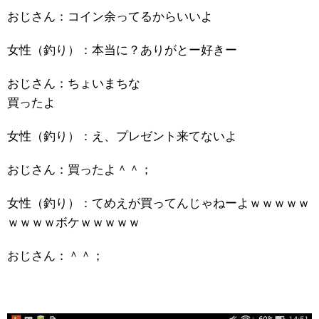
おじさん：コイン余ってるからいいよ
女性（釣り）：本当に？ありがとー好きー
おじさん：ちょいまちな
買ったよ
女性（釣り）：え、プレゼント来てないよ
おじさん：買ったよ＾＾；
女性（釣り）：てめえが買ってんじゃねーよｗｗｗｗｗ
ｗｗｗｗボケｗｗｗｗｗ
おじさん：＾＾；