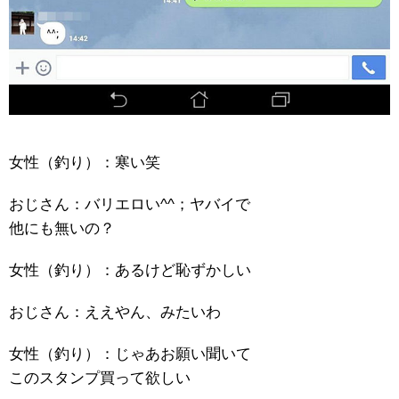
女性（釣り）：寒い笑
おじさん：バリエロい^^；ヤバイで
他にも無いの？
女性（釣り）：あるけど恥ずかしい
おじさん：ええやん、みたいわ
女性（釣り）：じゃあお願い聞いて
このスタンプ買って欲しい