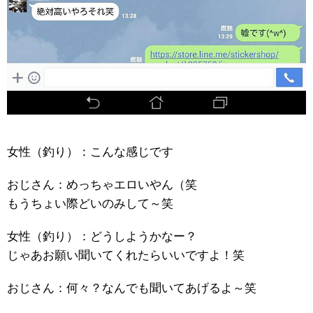
女性（釣り）：こんな感じです
おじさん：めっちゃエロいやん（笑
もうちょい際どいのみして～笑
女性（釣り）：どうしようかなー？
じゃあお願い聞いてくれたらいいですよ！笑
おじさん：何々？なんでも聞いてあげるよ～笑