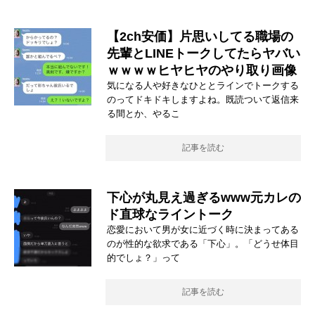
【2ch安価】片思いしてる職場の
先輩とLINEトークしてたらヤバい
ｗｗｗｗヒヤヒヤのやり取り画像
気になる人や好きなひととラインでトークする
のってドキドキしますよね。既読ついて返信来
る間とか、やるこ
記事を読む
下心が丸見え過ぎるwww元カレの
ド直球なライントーク
恋愛において男が女に近づく時に決まってある
のが性的な欲求である「下心」。「どうせ体目
的でしょ？」って
記事を読む