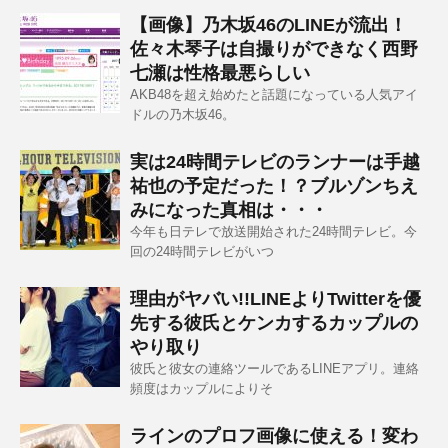
【画像】乃木坂46のLINEが流出！
佐々木琴子は自撮りができなく西野
七瀬は性格最悪らしい
AKB48を超え始めたと話題になっている人気アイ
ドルの乃木坂46。
実は24時間テレビのランナーは手越
祐也の予定だった！？ブルゾンちえ
みになった真相は・・・
今年も日テレで放送開始された24時間テレビ。今
回の24時間テレビがいつ
理由がヤバい!!LINEよりTwitterを優
先する彼氏とケンカするカップルの
やり取り
彼氏と彼女の連絡ツールであるLINEアプリ。連絡
頻度はカップルによりそ
ラインのプロフ画像に使える！変わ