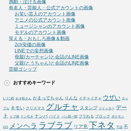
感動・泣ける画像
有名人・芸能人・公式アカウントの画像
お笑い芸人のアカウント画像
アニメの公式アカウント画像
ミュージシャンのアカウント画像
モデルのアカウント画像
笑える・おもしろ画像＆動画
2ch安価の画像
LINEでの妄想画像
母親(カーチャン)と会話のLINE画像
父親(とうちゃん)と会話のLINE画像
芸能ゴシップ
おすすめキーワード
ウザい
かまってちゃん
りんな
いじめ
イチャイチャ
おそ松さん
カッ
グルチャ
デー
キモい
スタンプ
クリスマス
プル
ツイッター
ト
ナンパ
バイト
フラれる
ブロック
トプ画
ドン引き
パン田一郎
ポケモン
下ネタ
ラブラブ
メンヘラ
リア充
不
GO
下品