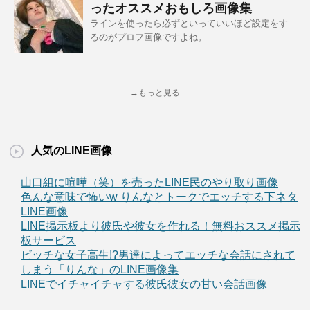
ったオススメおもしろ画像集
ラインを使ったら必ずといっていいほど設定をす
るのがプロフ画像ですよね。
→もっと見る
人気のLINE画像
山口組に喧嘩（笑）を売ったLINE民のやり取り画像
色んな意味で怖いw りんなとトークでエッチする下ネタ
LINE画像
LINE掲示板より彼氏や彼女を作れる！無料おススメ掲示
板サービス
ビッチな女子高生!?男達によってエッチな会話にされて
しまう「りんな」のLINE画像集
LINEでイチャイチャする彼氏彼女の甘い会話画像