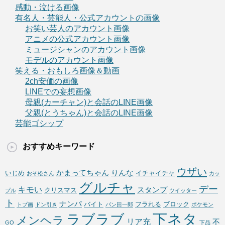
感動・泣ける画像
有名人・芸能人・公式アカウントの画像
お笑い芸人のアカウント画像
アニメの公式アカウント画像
ミュージシャンのアカウント画像
モデルのアカウント画像
笑える・おもしろ画像＆動画
2ch安価の画像
LINEでの妄想画像
母親(カーチャン)と会話のLINE画像
父親(とうちゃん)と会話のLINE画像
芸能ゴシップ
おすすめキーワード
ウザい
かまってちゃん
りんな
いじめ
イチャイチャ
おそ松さん
カッ
グルチャ
デー
キモい
スタンプ
クリスマス
プル
ツイッター
ト
ナンパ
バイト
フラれる
ブロック
トプ画
ドン引き
パン田一郎
ポケモン
下ネタ
ラブラブ
メンヘラ
リア充
不
GO
下品