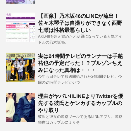
【画像】乃木坂46のLINEが流出！
佐々木琴子は自撮りができなく西野
七瀬は性格最悪らしい
AKB48を超え始めたと話題になっている人気アイ
ドルの乃木坂46。
実は24時間テレビのランナーは手越
祐也の予定だった！？ブルゾンちえ
みになった真相は・・・
今年も日テレで放送開始された24時間テレビ。今
回の24時間テレビがいつ
理由がヤバい!!LINEよりTwitterを優
先する彼氏とケンカするカップルの
やり取り
彼氏と彼女の連絡ツールであるLINEアプリ。連絡
頻度はカップルによりそ