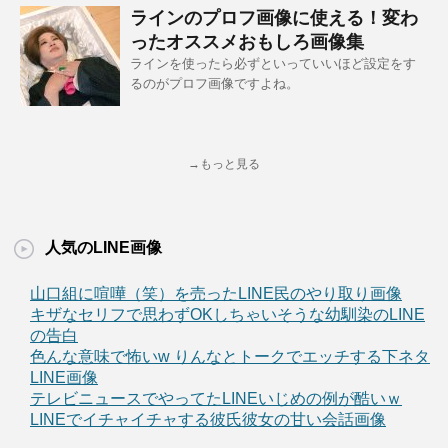
ラインのプロフ画像に使える！変わ
ったオススメおもしろ画像集
ラインを使ったら必ずといっていいほど設定をす
るのがプロフ画像ですよね。
→もっと見る
人気のLINE画像
山口組に喧嘩（笑）を売ったLINE民のやり取り画像
キザなセリフで思わずOKしちゃいそうな幼馴染のLINE
の告白
色んな意味で怖いw りんなとトークでエッチする下ネタ
LINE画像
テレビニュースでやってたLINEいじめの例が酷いｗ
LINEでイチャイチャする彼氏彼女の甘い会話画像