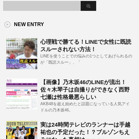
NEW ENTRY
心理戦で勝てる！LINEで女性に既読
スルーされない方法！
LINEを使うことでの悩みの1つとしてあげられるの
が「既読スルー」、「
【画像】乃木坂46のLINEが流出！
佐々木琴子は自撮りができなく西野
七瀬は性格最悪らしい
AKB48を超え始めたと話題になっている人気アイ
ドルの乃木坂46。
実は24時間テレビのランナーは手越
祐也の予定だった！？ブルゾンちえ