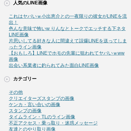
人気のLINE画像
これはヤバいｗ小出恵介との一夜限りの彼女がLINEを流
出！
色んな意味で怖いw りんなとトークでエッチする下ネタ
LINE画像
片思いしてる好きな人に間違えて誤爆LINEを送ってしま
ったライン画像
【おもしろ】LINEでホモの先輩に狙われてヤバいｗww
画像
出会い系業者に釣られてみた面白LINE画像
カテゴリー
その他
クリエイターズスタンプの画像
ケンカ・言い合いの画像
スタンプの画像
タイムライン・TLのライン画像
不正アクセス・乗っ取り・迷惑メッセージ
友達とのやり取り画像