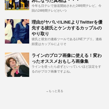
みになった真相は・・・
今年も日テレで放送開始された24時間テレビ。今
回の24時間テレビがいつ
理由がヤバい!!LINEよりTwitterを優
先する彼氏とケンカするカップルの
やり取り
彼氏と彼女の連絡ツールであるLINEアプリ。連絡
頻度はカップルによりそ
ラインのプロフ画像に使える！変わ
ったオススメおもしろ画像集
ラインを使ったら必ずといっていいほど設定をす
るのがプロフ画像ですよね。
→もっと見る