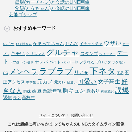
母親(カーチャン)と会話のLINE画像
父親(とうちゃん)と会話のLINE画像
芸能ゴシップ
おすすめキーワード
ウザい
かまってちゃん
りんな
いじめ
イチャイチャ
おそ松さん
カッ
グルチャ
デー
キモい
スタンプ
クリスマス
プル
ツイッター
ト
ナンパ
バイト
フラれる
ブロック
トプ画
ドン引き
パン田一郎
ポケモン
下ネタ
ラブラブ
メンヘラ
リア充
不
GO
下品
可愛い
好
女子高生
元カノ
正アクセス
元カレ
中学生
勘違い
誤爆
きな人
胸キュン
既読無視
嵐
脈あり
姉妹
娘
英語通訳
返信
高校生
長文
サイトについて
/
お問い合わせ
これは超絶に痛いｗかまってちゃんのLINEのタイムライン画像