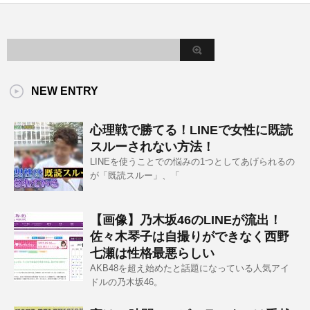
NEW ENTRY
心理戦で勝てる！LINEで女性に既読
スルーされない方法！
LINEを使うことでの悩みの1つとしてあげられるの
が「既読スルー」、「
【画像】乃木坂46のLINEが流出！
佐々木琴子は自撮りができなく西野
七瀬は性格最悪らしい
AKB48を超え始めたと話題になっている人気アイ
ドルの乃木坂46。