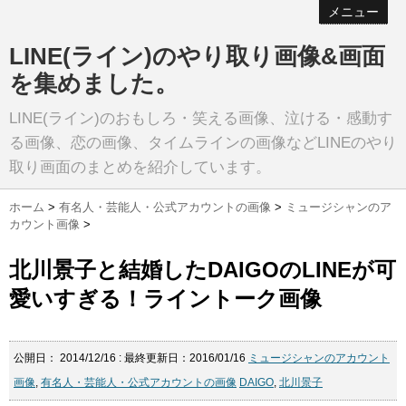
メニュー
LINE(ライン)のやり取り画像&画面
を集めました。
LINE(ライン)のおもしろ・笑える画像、泣ける・感動す
る画像、恋の画像、タイムラインの画像などLINEのやり
取り画面のまとめを紹介しています。
ホーム
>
有名人・芸能人・公式アカウントの画像
>
ミュージシャンのア
カウント画像
>
北川景子と結婚したDAIGOのLINEが可
愛いすぎる！ライントーク画像
公開日：
2014/12/16
: 最終更新日：2016/01/16
ミュージシャンのアカウント
画像
,
有名人・芸能人・公式アカウントの画像
DAIGO
,
北川景子