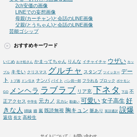
2ch安価の画像
LINEでの妄想画像
母親(カーチャン)と会話のLINE画像
父親(とうちゃん)と会話のLINE画像
芸能ゴシップ
おすすめキーワード
ウザい
かまってちゃん
りんな
いじめ
イチャイチャ
おそ松さん
カッ
グルチャ
デー
キモい
スタンプ
クリスマス
プル
ツイッター
ト
ナンパ
バイト
フラれる
ブロック
トプ画
ドン引き
パン田一郎
ポケモン
下ネタ
ラブラブ
メンヘラ
リア充
不
GO
下品
可愛い
好
女子高生
元カノ
正アクセス
元カレ
中学生
勘違い
誤爆
きな人
胸キュン
既読無視
嵐
脈あり
姉妹
娘
英語通訳
返信
高校生
長文
サイトについて
/
お問い合わせ