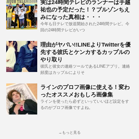
実は24時間テレビのランナーは手越
祐也の予定だった！？ブルゾンちえ
みになった真相は・・・
今年も日テレで放送開始された24時間テレビ。今
回の24時間テレビがいつ
理由がヤバい!!LINEよりTwitterを優
先する彼氏とケンカするカップルの
やり取り
彼氏と彼女の連絡ツールであるLINEアプリ。連絡
頻度はカップルによりそ
ラインのプロフ画像に使える！変わ
ったオススメおもしろ画像集
ラインを使ったら必ずといっていいほど設定をす
るのがプロフ画像ですよね。
→もっと見る