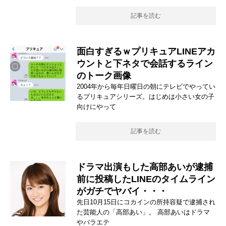
記事を読む
面白すぎるｗプリキュアLINEアカ
ウントと下ネタで会話するライン
のトーク画像
2004年から毎年日曜日の朝にテレビでやってい
るプリキュアシリーズ。はじめは小さい女の子
向けにやって
記事を読む
ドラマ出演もした高部あいが逮捕
前に投稿したLINEのタイムライン
がガチでヤバイ・・・
先日10月15日にコカインの所持容疑で逮捕され
た芸能人の「高部あい」。 高部あいはドラマ
やバラエテ