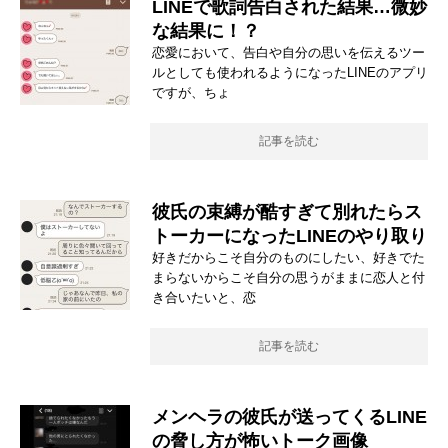
LINEで歌詞告白された結果…微妙
な結果に！？
恋愛において、告白や自分の思いを伝えるツー
ルとしても使われるようになったLINEのアプリ
ですが、ちょ
記事を読む
彼氏の束縛が酷すぎて別れたらス
トーカーになったLINEのやり取り
好きだからこそ自分のものにしたい、好きでた
まらないからこそ自分の思うがままに恋人と付
き合いたいと、恋
記事を読む
メンヘラの彼氏が送ってくるLINE
の脅し方が怖いトーク画像