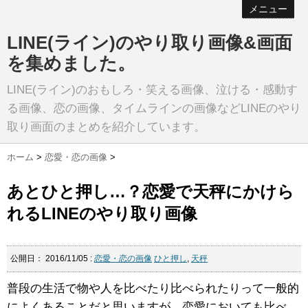
メニュー
LINE(ライン)のやり取り画像&画面
を集めました。
LINE(ライン)のおもしろ・笑える画像、泣ける・感動す
る画像、恋の画像、タイムラインの画像などLINEのやり
取り画面のまとめを紹介しています。
ホーム
>
恋愛・恋の画像
>
あとひと押し…？恋愛で天秤にかけら
れるLINEのやり取り画像
公開日：
2016/11/05
:
恋愛・恋の画像
ひと押し
,
天秤
普段の生活で物や人を比べたり比べられたりって一般的
によくあることだと思いますが、恋愛においても比べ