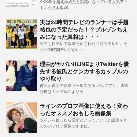
AKB48を超え始めたと話題になっている人気アイ
ドルの乃木坂46。
実は24時間テレビのランナーは手越
祐也の予定だった！？ブルゾンちえ
みになった真相は・・・
今年も日テレで放送開始された24時間テレビ。今
回の24時間テレビがいつ
理由がヤバい!!LINEよりTwitterを優
先する彼氏とケンカするカップルの
やり取り
彼氏と彼女の連絡ツールであるLINEアプリ。連絡
頻度はカップルによりそ
ラインのプロフ画像に使える！変わ
ったオススメおもしろ画像集
ラインを使ったら必ずといっていいほど設定をす
るのがプロフ画像ですよね。