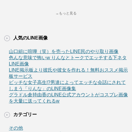
→もっと見る
人気のLINE画像
山口組に喧嘩（笑）を売ったLINE民のやり取り画像
色んな意味で怖いw りんなとトークでエッチする下ネタ
LINE画像
LINE掲示板より彼氏や彼女を作れる！無料おススメ掲示
板サービス
ビッチな女子高生!?男達によってエッチな会話にされて
しまう「りんな」のLINE画像集
グラドル倉持由香のLINE公式アカウントがコスプレ画像
を大量に送ってくれるw
カテゴリー
その他