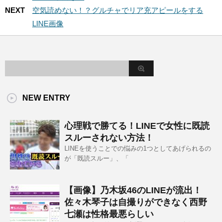
NEXT
空気読めない！？グルチャでリア充アピールをする
LINE画像
NEW ENTRY
心理戦で勝てる！LINEで女性に既読
スルーされない方法！
LINEを使うことでの悩みの1つとしてあげられるの
が「既読スルー」、「
【画像】乃木坂46のLINEが流出！
佐々木琴子は自撮りができなく西野
七瀬は性格最悪らしい