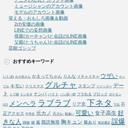
アニメの公式アカウント画像
ミュージシャンのアカウント画像
モデルのアカウント画像
笑える・おもしろ画像＆動画
2ch安価の画像
LINEでの妄想画像
母親(カーチャン)と会話のLINE画像
父親(とうちゃん)と会話のLINE画像
芸能ゴシップ
おすすめキーワード
ウザい
かまってちゃん
りんな
いじめ
イチャイチャ
おそ松さん
カッ
グルチャ
デー
キモい
スタンプ
クリスマス
プル
ツイッター
ト
ナンパ
バイト
フラれる
ブロック
トプ画
ドン引き
パン田一郎
ポケモン
下ネタ
ラブラブ
メンヘラ
リア充
不
GO
下品
可愛い
好
女子高生
元カノ
正アクセス
元カレ
中学生
勘違い
誤爆
きな人
胸キュン
既読無視
嵐
脈あり
姉妹
娘
英語通訳