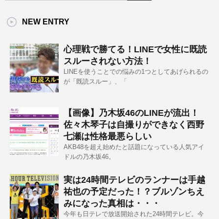
NEW ENTRY
心理戦で勝てる！LINEで女性に既読
スルーされない方法！
LINEを使うことでの悩みの1つとしてあげられるの
が「既読スルー」、「
【画像】乃木坂46のLINEが流出！
佐々木琴子は自撮りができなく西野
七瀬は性格最悪らしい
AKB48を超え始めたと話題になっている人気アイ
ドルの乃木坂46。
実は24時間テレビのランナーは手越
祐也の予定だった！？ブルゾンちえ
みになった真相は・・・
今年も日テレで放送開始された24時間テレビ。今