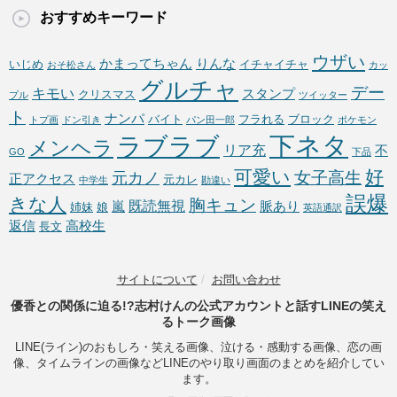
おすすめキーワード
ウザい
かまってちゃん
りんな
いじめ
イチャイチャ
おそ松さん
カッ
グルチャ
デー
キモい
スタンプ
クリスマス
プル
ツイッター
ト
ナンパ
バイト
フラれる
ブロック
トプ画
ドン引き
パン田一郎
ポケモン
下ネタ
ラブラブ
メンヘラ
リア充
不
GO
下品
可愛い
好
女子高生
元カノ
正アクセス
元カレ
中学生
勘違い
誤爆
きな人
胸キュン
既読無視
嵐
脈あり
姉妹
娘
英語通訳
返信
高校生
長文
サイトについて
/
お問い合わせ
優香との関係に迫る!?志村けんの公式アカウントと話すLINEの笑え
るトーク画像
LINE(ライン)のおもしろ・笑える画像、泣ける・感動する画像、恋の画
像、タイムラインの画像などLINEのやり取り画面のまとめを紹介してい
ます。