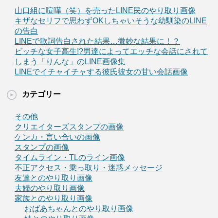
山口組に喧嘩（笑）を売ったLINE民のやり取り画像
キザなセリフで思わずOKしちゃいそうな幼馴染のLINE
の告白
LINEで歌詞告白された結果…微妙な結果に！？
ビッチな女子高生!?男達によってエッチな会話にされて
しまう「りんな」のLINE画像集
LINEでイチャイチャする彼氏彼女の甘い会話画像
カテゴリー
その他
クリエイターズスタンプの画像
ケンカ・言い合いの画像
スタンプの画像
タイムライン・TLのライン画像
不正アクセス・乗っ取り・迷惑メッセージ
友達とのやり取り画像
夫婦のやり取り画像
家族とのやり取り画像
おばあちゃんとのやり取り画像