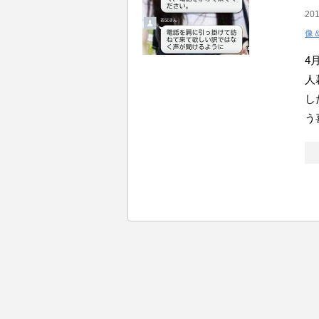
201
像
4
人
し
う