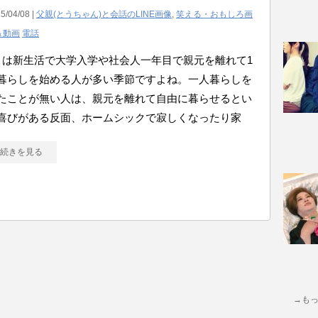
5/04/08 |
父親(とうちゃん)と会話のLINE画像
,
笑える・おもしろ画
＆動画
電話
月は新生活で大学入学や社会人一年目で親元を離れて1
暮らしを始める人が多い季節ですよね。一人暮らしを
たことが無い人は、親元を離れて自由に暮らせるとい
喜びがある反面、ホームシックで寂しくなったり家
続きを見る
→も