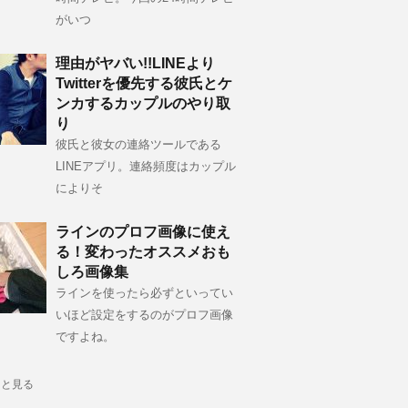
がいつ
理由がヤバい!!LINEより
Twitterを優先する彼氏とケ
ンカするカップルのやり取
り
彼氏と彼女の連絡ツールである
LINEアプリ。連絡頻度はカップル
によりそ
ラインのプロフ画像に使え
る！変わったオススメおも
しろ画像集
ラインを使ったら必ずといってい
いほど設定をするのがプロフ画像
ですよね。
っと見る