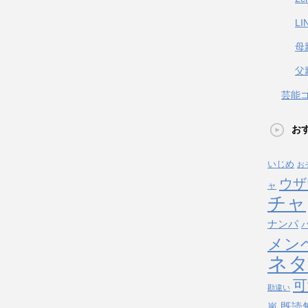
L
母
父
芸能
お
いじめ
お
ウザ
ャ
チャ
ナンパ
メン
ネ
可
勘違い
既読
嵐