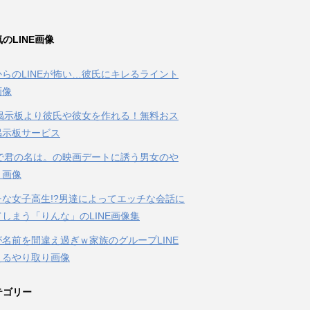
のLINE画像
らのLINEが怖い…彼氏にキレるライント
画像
E掲示板より彼氏や彼女を作れる！無料おス
掲示板サービス
Eで君の名は。の映画デートに誘う男女のや
り画像
チな女子高生!?男達によってエッチな会話に
しまう「りんな」のLINE画像集
名前を間違え過ぎｗ家族のグループLINE
えるやり取り画像
テゴリー