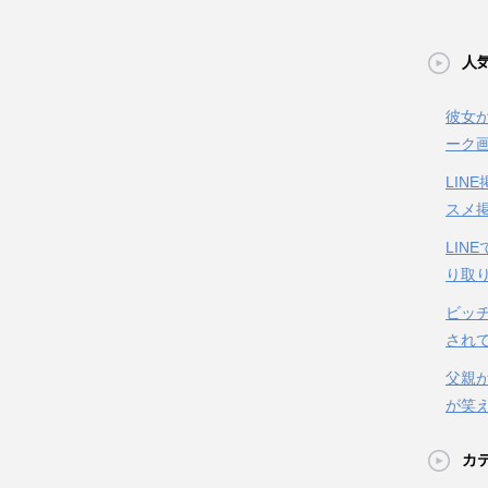
人気
彼女か
ーク
LIN
スメ
LIN
り取
ビッ
されて
父親が
が笑
カ