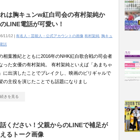
れは胸キュンw紅白司会の有村架純か
のLINE電話が可愛い！
6/11/12 |
有名人・芸能人・公式アカウントの画像
有村架純
,
胸キュ
電話
の相葉雅紀とともに2016年のNHK紅白歌合戦の司会者
なった女優の有村架純。 有村架純といえば「あまちゃ
」に出演したことでブレイクし、映画のビリギャルで
髪の主役を演じたことでも話題になりまし
続きを見る
話ください！父親からのLINEで補足が
えるトーク画像