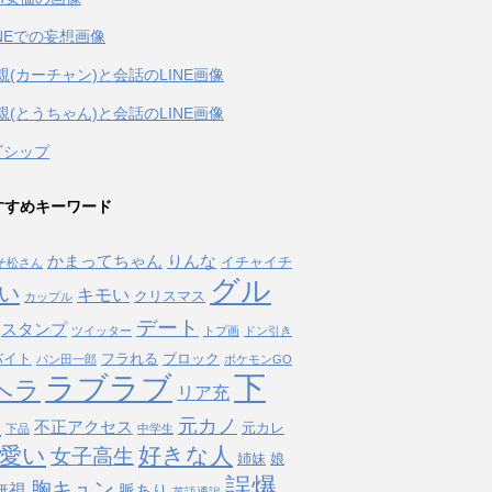
INEでの妄想画像
親(カーチャン)と会話のLINE画像
親(とうちゃん)と会話のLINE画像
ゴシップ
すすめキーワード
かまってちゃん
りんな
イチャイチ
そ松さん
グル
い
キモい
クリスマス
カップル
デート
スタンプ
ツイッター
トプ画
ドン引き
バイト
フラれる
ブロック
パン田一郎
ポケモンGO
下
ラブラブ
ヘラ
リア充
タ
元カノ
不正アクセス
元カレ
下品
中学生
愛い
好きな人
女子高生
姉妹
娘
誤爆
胸キュン
無視
脈あり