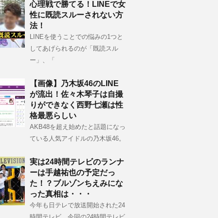
心理戦で勝てる！LINEで女
性に既読スルーされない方
法！
LINEを使うことでの悩みの1つと
してあげられるのが「既読スル
ー」、「
【画像】乃木坂46のLINE
が流出！佐々木琴子は自撮
りができなく西野七瀬は性
格最悪らしい
AKB48を超え始めたと話題になっ
ている人気アイドルの乃木坂46。
実は24時間テレビのランナ
ーは手越祐也の予定だっ
た！？ブルゾンちえみにな
った真相は・・・
今年も日テレで放送開始された24
時間テレビ。今回の24時間テレビ