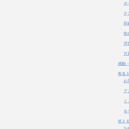
カ
ナ
別
告
浮
片
感動
有名
お
ア
ミ
モ
笑え
2