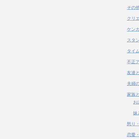
その
クリ
ケン
スタ
タイ
不正
友達
夫婦
家族
お
妹
怒り
恋愛