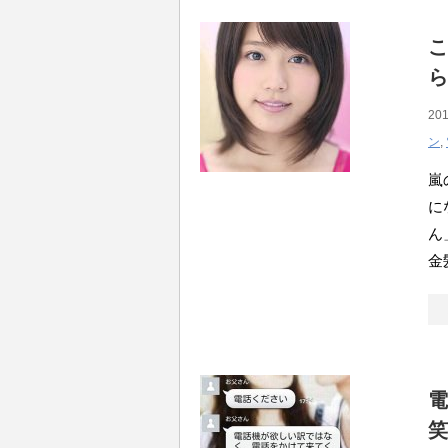
こ
ら
201
ン
,
嵐
に
ん
金
電
笑