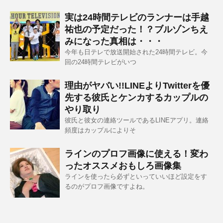
実は24時間テレビのランナーは手越
祐也の予定だった！？ブルゾンちえ
みになった真相は・・・
今年も日テレで放送開始された24時間テレビ。今
回の24時間テレビがいつ
理由がヤバい!!LINEよりTwitterを優
先する彼氏とケンカするカップルの
やり取り
彼氏と彼女の連絡ツールであるLINEアプリ。連絡
頻度はカップルによりそ
ラインのプロフ画像に使える！変わ
ったオススメおもしろ画像集
ラインを使ったら必ずといっていいほど設定をす
るのがプロフ画像ですよね。