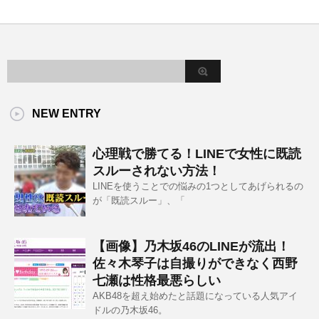
NEW ENTRY
心理戦で勝てる！LINEで女性に既読
スルーされない方法！
LINEを使うことでの悩みの1つとしてあげられるの
が「既読スルー」、「
【画像】乃木坂46のLINEが流出！
佐々木琴子は自撮りができなく西野
七瀬は性格最悪らしい
AKB48を超え始めたと話題になっている人気アイ
ドルの乃木坂46。