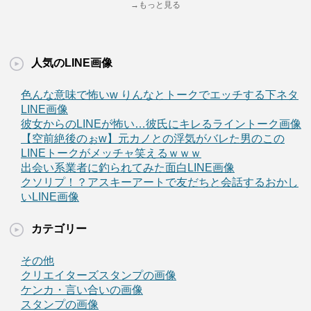
→もっと見る
人気のLINE画像
色んな意味で怖いw りんなとトークでエッチする下ネタ
LINE画像
彼女からのLINEが怖い…彼氏にキレるライントーク画像
【空前絶後のぉw】元カノとの浮気がバレた男のこの
LINEトークがメッチャ笑えるｗｗｗ
出会い系業者に釣られてみた面白LINE画像
クソリプ！？アスキーアートで友だちと会話するおかし
いLINE画像
カテゴリー
その他
クリエイターズスタンプの画像
ケンカ・言い合いの画像
スタンプの画像