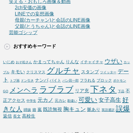
笑える・おもしろ画像＆動画
2ch安価の画像
LINEでの妄想画像
母親(カーチャン)と会話のLINE画像
父親(とうちゃん)と会話のLINE画像
芸能ゴシップ
おすすめキーワード
ウザい
かまってちゃん
りんな
いじめ
イチャイチャ
おそ松さん
カッ
グルチャ
デー
キモい
スタンプ
クリスマス
プル
ツイッター
ト
ナンパ
バイト
フラれる
ブロック
トプ画
ドン引き
パン田一郎
ポケモン
下ネタ
ラブラブ
メンヘラ
リア充
不
GO
下品
可愛い
好
女子高生
元カノ
正アクセス
元カレ
中学生
勘違い
誤爆
きな人
胸キュン
既読無視
嵐
脈あり
姉妹
娘
英語通訳
返信
高校生
長文