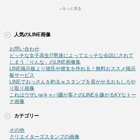
→もっと見る
人気のLINE画像
お問い合わせ
ビッチな女子高生!?男達によってエッチな会話にされて
しまう「りんな」のLINE画像集
LINE掲示板より彼氏や彼女を作れる！無料おススメ掲示
板サービス
LINEでおっさんを釣るｗスタンプを貢がせるおもしろや
り取り画像
これはウザいwキャバ嬢が客とのLINEを嫌がるKYなトー
ク画像
カテゴリー
その他
クリエイターズスタンプの画像