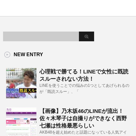
NEW ENTRY
心理戦で勝てる！LINEで女性に既読
スルーされない方法！
LINEを使うことでの悩みの1つとしてあげられるの
が「既読スルー」、「
【画像】乃木坂46のLINEが流出！
佐々木琴子は自撮りができなく西野
七瀬は性格最悪らしい
AKB48を超え始めたと話題になっている人気アイ