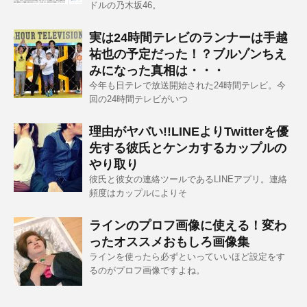
ドルの乃木坂46。
実は24時間テレビのランナーは手越
祐也の予定だった！？ブルゾンちえ
みになった真相は・・・
今年も日テレで放送開始された24時間テレビ。今
回の24時間テレビがいつ
理由がヤバい!!LINEよりTwitterを優
先する彼氏とケンカするカップルの
やり取り
彼氏と彼女の連絡ツールであるLINEアプリ。連絡
頻度はカップルによりそ
ラインのプロフ画像に使える！変わ
ったオススメおもしろ画像集
ラインを使ったら必ずといっていいほど設定をす
るのがプロフ画像ですよね。