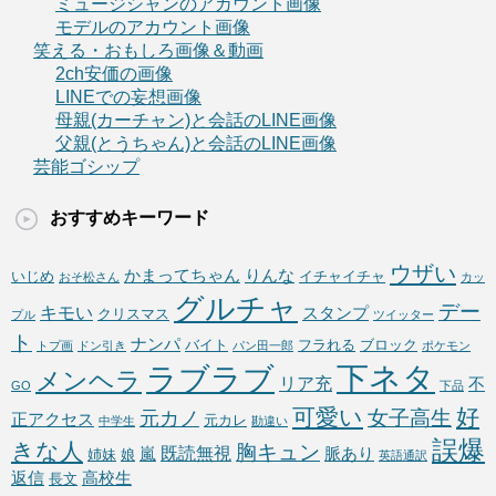
ミュージシャンのアカウント画像
モデルのアカウント画像
笑える・おもしろ画像＆動画
2ch安価の画像
LINEでの妄想画像
母親(カーチャン)と会話のLINE画像
父親(とうちゃん)と会話のLINE画像
芸能ゴシップ
おすすめキーワード
ウザい
かまってちゃん
りんな
いじめ
イチャイチャ
おそ松さん
カッ
グルチャ
デー
キモい
スタンプ
クリスマス
プル
ツイッター
ト
ナンパ
バイト
フラれる
ブロック
トプ画
ドン引き
パン田一郎
ポケモン
下ネタ
ラブラブ
メンヘラ
リア充
不
GO
下品
可愛い
好
女子高生
元カノ
正アクセス
元カレ
中学生
勘違い
誤爆
きな人
胸キュン
既読無視
嵐
脈あり
姉妹
娘
英語通訳
返信
高校生
長文