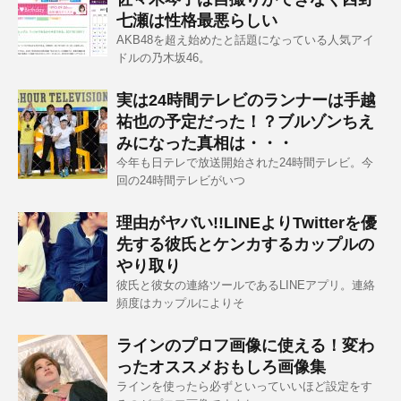
七瀬は性格最悪らしい
AKB48を超え始めたと話題になっている人気アイ
ドルの乃木坂46。
実は24時間テレビのランナーは手越
祐也の予定だった！？ブルゾンちえ
みになった真相は・・・
今年も日テレで放送開始された24時間テレビ。今
回の24時間テレビがいつ
理由がヤバい!!LINEよりTwitterを優
先する彼氏とケンカするカップルの
やり取り
彼氏と彼女の連絡ツールであるLINEアプリ。連絡
頻度はカップルによりそ
ラインのプロフ画像に使える！変わ
ったオススメおもしろ画像集
ラインを使ったら必ずといっていいほど設定をす