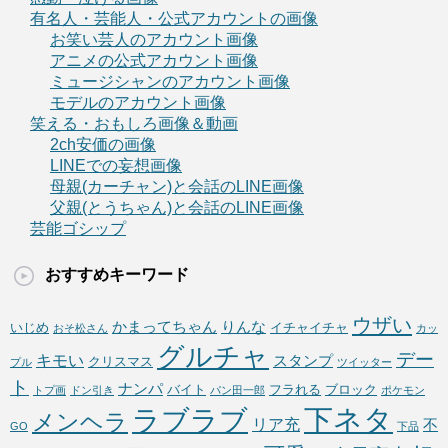
有名人・芸能人・公式アカウントの画像
お笑い芸人のアカウント画像
アニメの公式アカウント画像
ミュージシャンのアカウント画像
モデルのアカウント画像
笑える・おもしろ画像＆動画
2ch安価の画像
LINEでの妄想画像
母親(カーチャン)と会話のLINE画像
父親(とうちゃん)と会話のLINE画像
芸能ゴシップ
おすすめキーワード
ウザい
かまってちゃん
りんな
いじめ
イチャイチャ
おそ松さん
カッ
グルチャ
デー
キモい
スタンプ
クリスマス
プル
ツイッター
ト
ナンパ
バイト
フラれる
ブロック
トプ画
ドン引き
パン田一郎
ポケモン
下ネタ
ラブラブ
メンヘラ
リア充
不
GO
下品