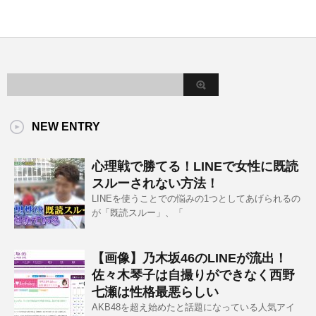
NEW ENTRY
心理戦で勝てる！LINEで女性に既読
スルーされない方法！
LINEを使うことでの悩みの1つとしてあげられるの
が「既読スルー」、「
【画像】乃木坂46のLINEが流出！
佐々木琴子は自撮りができなく西野
七瀬は性格最悪らしい
AKB48を超え始めたと話題になっている人気アイ