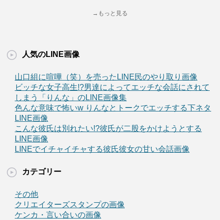
→もっと見る
人気のLINE画像
山口組に喧嘩（笑）を売ったLINE民のやり取り画像
ビッチな女子高生!?男達によってエッチな会話にされて
しまう「りんな」のLINE画像集
色んな意味で怖いw りんなとトークでエッチする下ネタ
LINE画像
こんな彼氏は別れたい!?彼氏が二股をかけようとする
LINE画像
LINEでイチャイチャする彼氏彼女の甘い会話画像
カテゴリー
その他
クリエイターズスタンプの画像
ケンカ・言い合いの画像