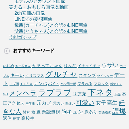
モデルのアカウント画像
笑える・おもしろ画像＆動画
2ch安価の画像
LINEでの妄想画像
母親(カーチャン)と会話のLINE画像
父親(とうちゃん)と会話のLINE画像
芸能ゴシップ
おすすめキーワード
ウザい
かまってちゃん
りんな
いじめ
イチャイチャ
おそ松さん
カッ
グルチャ
デー
キモい
スタンプ
クリスマス
プル
ツイッター
ト
ナンパ
バイト
フラれる
ブロック
トプ画
ドン引き
パン田一郎
ポケモン
下ネタ
ラブラブ
メンヘラ
リア充
不
GO
下品
可愛い
好
女子高生
元カノ
正アクセス
元カレ
中学生
勘違い
誤爆
きな人
胸キュン
既読無視
嵐
脈あり
姉妹
娘
英語通訳
返信
高校生
長文