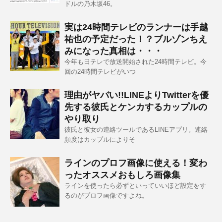
ドルの乃木坂46。
実は24時間テレビのランナーは手越
祐也の予定だった！？ブルゾンちえ
みになった真相は・・・
今年も日テレで放送開始された24時間テレビ。今
回の24時間テレビがいつ
理由がヤバい!!LINEよりTwitterを優
先する彼氏とケンカするカップルの
やり取り
彼氏と彼女の連絡ツールであるLINEアプリ。連絡
頻度はカップルによりそ
ラインのプロフ画像に使える！変わ
ったオススメおもしろ画像集
ラインを使ったら必ずといっていいほど設定をす
るのがプロフ画像ですよね。