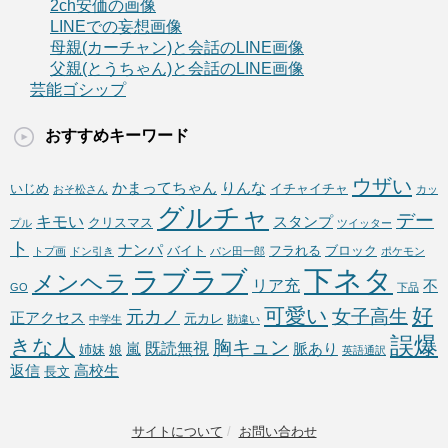
2ch安価の画像
LINEでの妄想画像
母親(カーチャン)と会話のLINE画像
父親(とうちゃん)と会話のLINE画像
芸能ゴシップ
おすすめキーワード
ウザい
かまってちゃん
りんな
いじめ
イチャイチャ
おそ松さん
カッ
グルチャ
デー
キモい
スタンプ
クリスマス
プル
ツイッター
ト
ナンパ
バイト
フラれる
ブロック
トプ画
ドン引き
パン田一郎
ポケモン
下ネタ
ラブラブ
メンヘラ
リア充
不
GO
下品
可愛い
好
女子高生
元カノ
正アクセス
元カレ
中学生
勘違い
誤爆
きな人
胸キュン
既読無視
嵐
脈あり
姉妹
娘
英語通訳
返信
高校生
長文
サイトについて
/
お問い合わせ