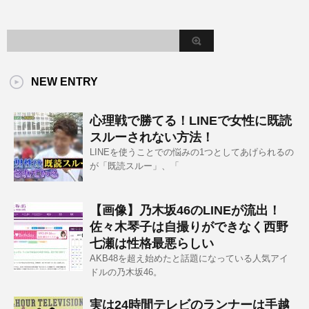
NEW ENTRY
心理戦で勝てる！LINEで女性に既読
スルーされない方法！
LINEを使うことでの悩みの1つとしてあげられるの
が「既読スルー」、「
【画像】乃木坂46のLINEが流出！
佐々木琴子は自撮りができなく西野
七瀬は性格最悪らしい
AKB48を超え始めたと話題になっている人気アイ
ドルの乃木坂46。
実は24時間テレビのランナーは手越