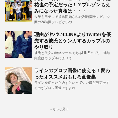
祐也の予定だった！？ブルゾンちえ
みになった真相は・・・
今年も日テレで放送開始された24時間テレビ。今
回の24時間テレビがいつ
理由がヤバい!!LINEよりTwitterを優
先する彼氏とケンカするカップルの
やり取り
彼氏と彼女の連絡ツールであるLINEアプリ。連絡
頻度はカップルによりそ
ラインのプロフ画像に使える！変わ
ったオススメおもしろ画像集
ラインを使ったら必ずといっていいほど設定をす
るのがプロフ画像ですよね。
→もっと見る