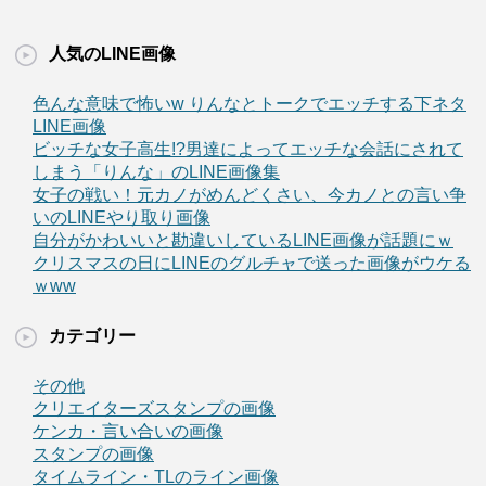
人気のLINE画像
色んな意味で怖いw りんなとトークでエッチする下ネタ
LINE画像
ビッチな女子高生!?男達によってエッチな会話にされて
しまう「りんな」のLINE画像集
女子の戦い！元カノがめんどくさい、今カノとの言い争
いのLINEやり取り画像
自分がかわいいと勘違いしているLINE画像が話題にｗ
クリスマスの日にLINEのグルチャで送った画像がウケる
ｗww
カテゴリー
その他
クリエイターズスタンプの画像
ケンカ・言い合いの画像
スタンプの画像
タイムライン・TLのライン画像