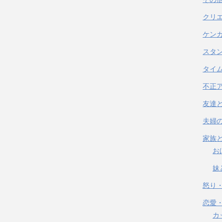
クリ
ケン
スタ
タイ
不正
友達
夫婦
家族
お
妹
怒り
恋愛
カ