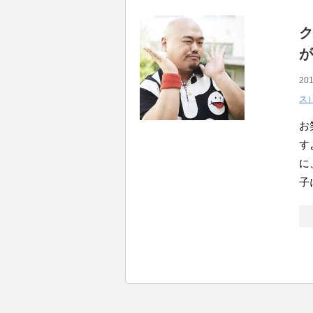
ク
が
201
ス
お
す
に
子