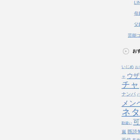
L
母
父
芸能
お
いじめ
お
ウザ
ャ
チャ
ナンパ
メン
ネ
可
勘違い
既読
嵐