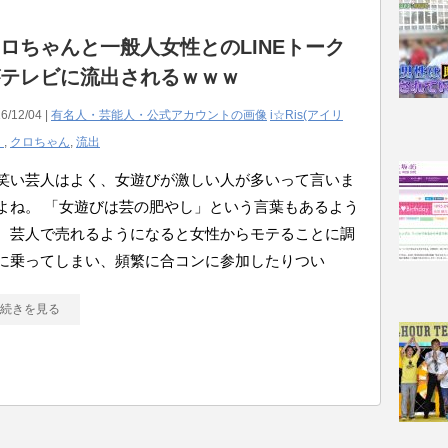
ロちゃんと一般人女性とのLINEトーク
テレビに流出されるｗｗｗ
6/12/04 |
有名人・芸能人・公式アカウントの画像
i☆Ris(アイリ
）
,
クロちゃん
,
流出
笑い芸人はよく、女遊びが激しい人が多いって言いま
よね。 「女遊びは芸の肥やし」という言葉もあるよう
、芸人で売れるようになると女性からモテることに調
に乗ってしまい、頻繁に合コンに参加したりつい
続きを見る