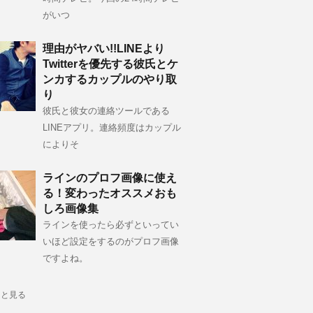
がいつ
理由がヤバい!!LINEより
Twitterを優先する彼氏とケ
ンカするカップルのやり取
り
彼氏と彼女の連絡ツールである
LINEアプリ。連絡頻度はカップル
によりそ
ラインのプロフ画像に使え
る！変わったオススメおも
しろ画像集
ラインを使ったら必ずといってい
いほど設定をするのがプロフ画像
ですよね。
っと見る