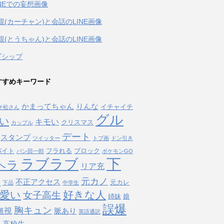
INEでの妄想画像
親(カーチャン)と会話のLINE画像
親(とうちゃん)と会話のLINE画像
ゴシップ
すすめキーワード
かまってちゃん
りんな
イチャイチ
そ松さん
グル
い
キモい
クリスマス
カップル
デート
スタンプ
ツイッター
トプ画
ドン引き
バイト
フラれる
ブロック
パン田一郎
ポケモンGO
下
ラブラブ
ヘラ
リア充
タ
元カノ
不正アクセス
元カレ
下品
中学生
愛い
好きな人
女子高生
姉妹
娘
誤爆
胸キュン
無視
脈あり
英語通訳