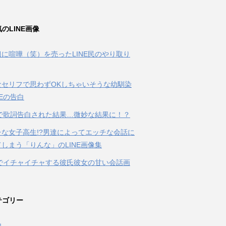
のLINE画像
に喧嘩（笑）を売ったLINE民のやり取り
なセリフで思わずOKしちゃいそうな幼馴染
NEの告白
Eで歌詞告白された結果…微妙な結果に！？
チな女子高生!?男達によってエッチな会話に
しまう「りんな」のLINE画像集
Eでイチャイチャする彼氏彼女の甘い会話画
テゴリー
他