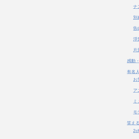
ナ
別
告
浮
片
感動
有名
お
ア
ミ
モ
笑え
2