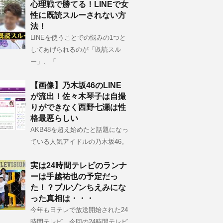
心理戦で勝てる！LINEで女
性に既読スルーされない方
法！
LINEを使うことでの悩みの1つと
してあげられるのが「既読スル
ー」、「
【画像】乃木坂46のLINE
が流出！佐々木琴子は自撮
りができなく西野七瀬は性
格最悪らしい
AKB48を超え始めたと話題になっ
ている人気アイドルの乃木坂46。
実は24時間テレビのランナ
ーは手越祐也の予定だっ
た！？ブルゾンちえみにな
った真相は・・・
今年も日テレで放送開始された24
時間テレビ。今回の24時間テレビ