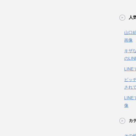
人気
山口組
画像
キザ
のLI
LIN
ビッ
されて
LIN
像
カ
その