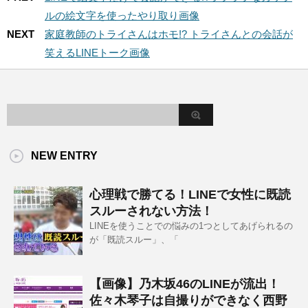
ルの絵文字を使ったやり取り画像
NEXT
家庭教師のトライさんはホモ!? トライさんとの会話が
笑えるLINEトーク画像
NEW ENTRY
心理戦で勝てる！LINEで女性に既読
スルーされない方法！
LINEを使うことでの悩みの1つとしてあげられるの
が「既読スルー」、「
【画像】乃木坂46のLINEが流出！
佐々木琴子は自撮りができなく西野