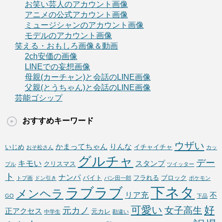
お笑い芸人のアカウント画像
アニメの公式アカウント画像
ミュージシャンのアカウント画像
モデルのアカウント画像
笑える・おもしろ画像＆動画
2ch安価の画像
LINEでの妄想画像
母親(カーチャン)と会話のLINE画像
父親(とうちゃん)と会話のLINE画像
芸能ゴシップ
おすすめキーワード
ウザい
かまってちゃん
りんな
いじめ
イチャイチャ
おそ松さん
カッ
グルチャ
デー
キモい
スタンプ
クリスマス
プル
ツイッター
ト
ナンパ
バイト
フラれる
ブロック
トプ画
ドン引き
パン田一郎
ポケモン
下ネタ
ラブラブ
メンヘラ
リア充
不
GO
下品
可愛い
好
女子高生
元カノ
正アクセス
元カレ
中学生
勘違い