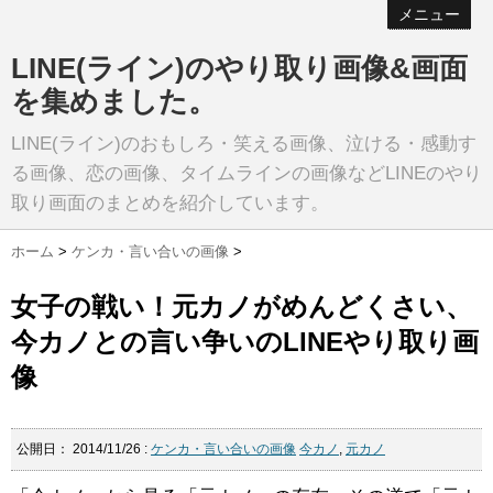
メニュー
LINE(ライン)のやり取り画像&画面
を集めました。
LINE(ライン)のおもしろ・笑える画像、泣ける・感動す
る画像、恋の画像、タイムラインの画像などLINEのやり
取り画面のまとめを紹介しています。
ホーム
>
ケンカ・言い合いの画像
>
女子の戦い！元カノがめんどくさい、
今カノとの言い争いのLINEやり取り画
像
公開日：
2014/11/26
:
ケンカ・言い合いの画像
今カノ
,
元カノ