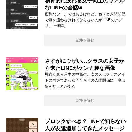
精神的に疲れる女子同士のリアル
なLINEの会話w
便利なツールではあるけれど、色々と人間関係
で気を遣わなければならないのがLINEのアプ
リ。 一時期
記事を読む
さすがにウザい…クラスの女子か
ら来たLINEがケンカ腰な画像
思春期真っ只中の中高生。女の人はクラスメイ
トの同姓である女子たちとの人間関係に一度は
悩んだことがある
記事を読む
ブロックすべき？LINEで知らない
人が友達追加してきたメッセージ