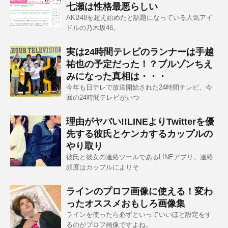
七瀬は性格最悪らしい
AKB48を超え始めたと話題になっている人気アイ
ドルの乃木坂46。
実は24時間テレビのランナーは手越
祐也の予定だった！？ブルゾンちえ
みになった真相は・・・
今年も日テレで放送開始された24時間テレビ。今
回の24時間テレビがいつ
理由がヤバい!!LINEよりTwitterを優
先する彼氏とケンカするカップルの
やり取り
彼氏と彼女の連絡ツールであるLINEアプリ。連絡
頻度はカップルによりそ
ラインのプロフ画像に使える！変わ
ったオススメおもしろ画像集
ラインを使ったら必ずといっていいほど設定をす
るのがプロフ画像ですよね。