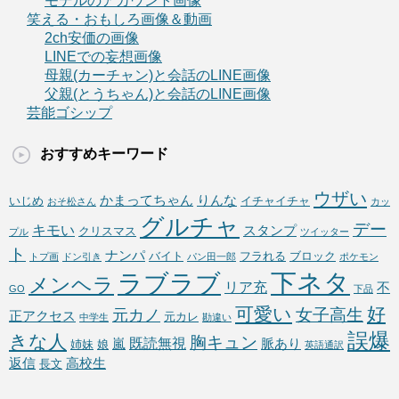
モデルのアカウント画像
笑える・おもしろ画像＆動画
2ch安価の画像
LINEでの妄想画像
母親(カーチャン)と会話のLINE画像
父親(とうちゃん)と会話のLINE画像
芸能ゴシップ
おすすめキーワード
ウザい
かまってちゃん
りんな
いじめ
イチャイチャ
おそ松さん
カッ
グルチャ
デー
キモい
スタンプ
クリスマス
プル
ツイッター
ト
ナンパ
バイト
フラれる
ブロック
トプ画
ドン引き
パン田一郎
ポケモン
下ネタ
ラブラブ
メンヘラ
リア充
不
GO
下品
可愛い
好
女子高生
元カノ
正アクセス
元カレ
中学生
勘違い
誤爆
きな人
胸キュン
既読無視
嵐
脈あり
姉妹
娘
英語通訳
返信
高校生
長文