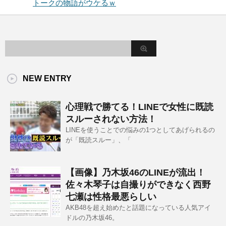
トークの物語がウケるｗ
NEW ENTRY
心理戦で勝てる！LINEで女性に既読
スルーされない方法！
LINEを使うことでの悩みの1つとしてあげられるの
が「既読スルー」、「
【画像】乃木坂46のLINEが流出！
佐々木琴子は自撮りができなく西野
七瀬は性格最悪らしい
AKB48を超え始めたと話題になっている人気アイ
ドルの乃木坂46。