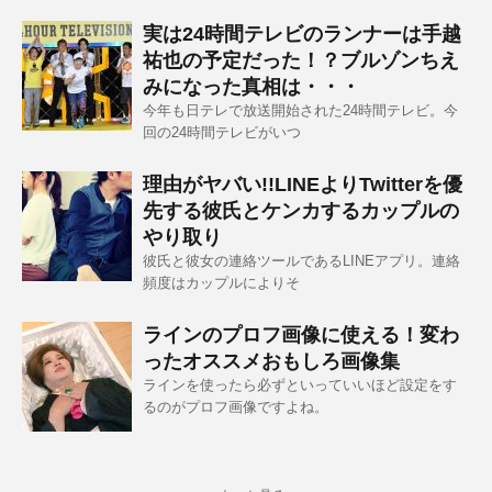
実は24時間テレビのランナーは手越
祐也の予定だった！？ブルゾンちえ
みになった真相は・・・
今年も日テレで放送開始された24時間テレビ。今
回の24時間テレビがいつ
理由がヤバい!!LINEよりTwitterを優
先する彼氏とケンカするカップルの
やり取り
彼氏と彼女の連絡ツールであるLINEアプリ。連絡
頻度はカップルによりそ
ラインのプロフ画像に使える！変わ
ったオススメおもしろ画像集
ラインを使ったら必ずといっていいほど設定をす
るのがプロフ画像ですよね。