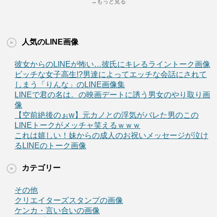
→もっと見る
人気のLINE画像
彼女からのLINEが怖い…彼氏にキレるライントーク画像
ビッチな女子高生!?男達によってエッチな会話にされて
しまう「りんな」のLINE画像集
LINEで君の名は。の映画デートに誘う男女のやり取り画
像
【空前絶後のぉw】元カノとの浮気がバレた男のこの
LINEトークがメッチャ笑えるｗｗｗ
これは嬉しい！妹からの成人のお祝いメッセージが泣け
るLINEのトーク画像
カテゴリー
その他
クリエイターズスタンプの画像
ケンカ・言い合いの画像