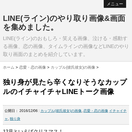
メニュー
LINE(ライン)のやり取り画像&画面
を集めました。
LINE(ライン)のおもしろ・笑える画像、泣ける・感動す
る画像、恋の画像、タイムラインの画像などLINEのやり
取り画面のまとめを紹介しています。
ホーム
>
恋愛・恋の画像
>
カップル(彼氏彼女)の画像
>
独り身が見たら辛くなりそうなカップ
ルのイチャイチャLINEトーク画像
公開日：
2016/12/06
:
カップル(彼氏彼女)の画像
,
恋愛・恋の画像
イチャイチ
ャ
,
独り身
12月といえばクリスマス！