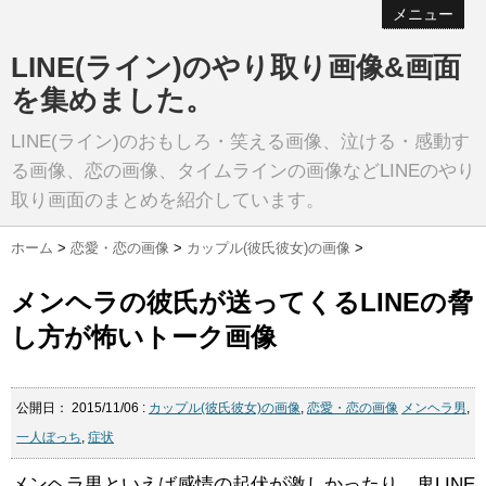
メニュー
LINE(ライン)のやり取り画像&画面
を集めました。
LINE(ライン)のおもしろ・笑える画像、泣ける・感動す
る画像、恋の画像、タイムラインの画像などLINEのやり
取り画面のまとめを紹介しています。
ホーム
>
恋愛・恋の画像
>
カップル(彼氏彼女)の画像
>
メンヘラの彼氏が送ってくるLINEの脅
し方が怖いトーク画像
公開日：
2015/11/06
:
カップル(彼氏彼女)の画像
,
恋愛・恋の画像
メンヘラ男
,
一人ぼっち
,
症状
メンヘラ男といえば感情の起伏が激しかったり、鬼LINE