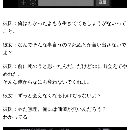
彼氏：俺はわかったよもう生きててもしょうがないって
こと。
彼女：なんでそんな事言うの？死ぬとか言い出さないで
よ？
彼氏：前に死のうと思ったんだ。だけど○○に出会えてや
めれた。
そんな俺からなにも奪わないでくれよ。
彼女：ずっと会えなくなるわけぢゃないよ？
彼氏：やだ無理。俺には価値が無いんだろう？
わかってる