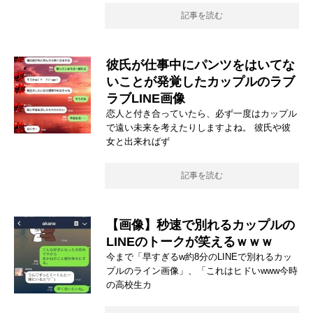
記事を読む
彼氏が仕事中にパンツをはいてな
いことが発覚したカップルのラブ
ラブLINE画像
恋人と付き合っていたら、必ず一度はカップル
で遠い未来を考えたりしますよね。 彼氏や彼
女と出来ればず
記事を読む
【画像】秒速で別れるカップルの
LINEのトークが笑えるｗｗｗ
今まで「早すぎるw約8分のLINEで別れるカッ
プルのライン画像」、「これはヒドいwww今時
の高校生カ