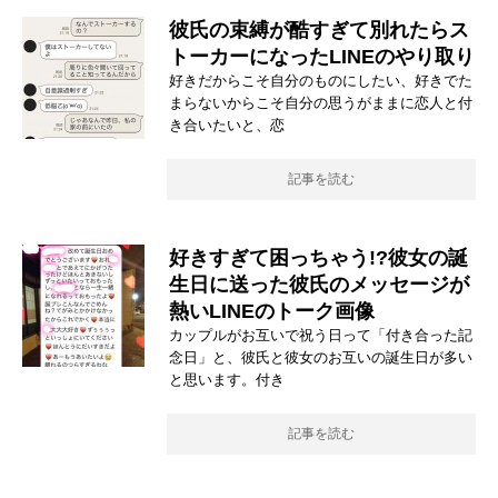
彼氏の束縛が酷すぎて別れたらス
トーカーになったLINEのやり取り
好きだからこそ自分のものにしたい、好きでた
まらないからこそ自分の思うがままに恋人と付
き合いたいと、恋
記事を読む
好きすぎて困っちゃう!?彼女の誕
生日に送った彼氏のメッセージが
熱いLINEのトーク画像
カップルがお互いで祝う日って「付き合った記
念日」と、彼氏と彼女のお互いの誕生日が多い
と思います。付き
記事を読む