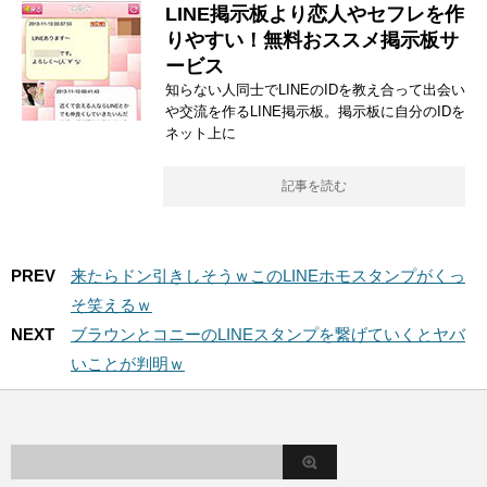
LINE掲示板より恋人やセフレを作
りやすい！無料おススメ掲示板サ
ービス
知らない人同士でLINEのIDを教え合って出会い
や交流を作るLINE掲示板。掲示板に自分のIDを
ネット上に
記事を読む
PREV
来たらドン引きしそうｗこのLINEホモスタンプがくっ
そ笑えるｗ
NEXT
ブラウンとコニーのLINEスタンプを繋げていくとヤバ
いことが判明ｗ