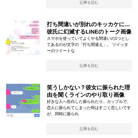
記事を読む
打ち間違いが別れのキッカケに…
彼氏に幻滅するLINEのトーク画像
スマホを使っていてよくやる間違いの1つとし
てあるのが文字の「打ち間違え」。 ツイッタ
ーのツイートな
記事を読む
笑うしかない？彼女に振られた理
由を聞くラインのやり取り画像
好きな人へ告白した振られたり、カップルで、
恋人に振られてしまった時はすごく悲しいです
が、同時に振られ
記事を読む