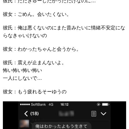
彼氏：ただぎゅーしたかっただけなのに…
彼女：ごめん。会いたくない。
彼氏：俺は悪くないのにまた昔みたいに情緒不安定にな
らなきゃいけないの
彼女：わかったちゃんと会うから。
彼氏：震えが止まんないよ。
怖い怖い怖い怖い
一人にしないで…
彼女：もう疲れるそーゆうの