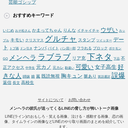
芸能ゴシップ
おすすめキーワード
ウザい
かまってちゃん
りんな
いじめ
イチャイチャ
おそ松さん
カッ
グルチャ
デー
キモい
スタンプ
クリスマス
プル
ツイッター
ト
ナンパ
バイト
フラれる
ブロック
トプ画
ドン引き
パン田一郎
ポケモン
下ネタ
ラブラブ
メンヘラ
リア充
不
GO
下品
可愛い
好
女子高生
元カノ
正アクセス
元カレ
中学生
勘違い
誤爆
きな人
胸キュン
既読無視
嵐
脈あり
姉妹
娘
英語通訳
返信
高校生
長文
サイトについて
/
お問い合わせ
メンヘラの彼氏が送ってくるLINEの脅し方が怖いトーク画像
LINE(ライン)のおもしろ・笑える画像、泣ける・感動する画像、恋の画
像、タイムラインの画像などLINEのやり取り画面のまとめを紹介してい
ます。