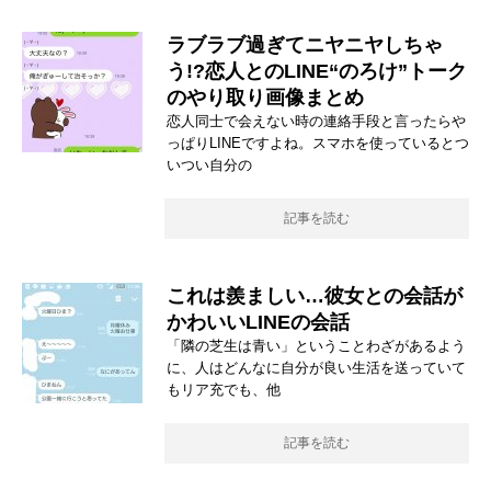
ラブラブ過ぎてニヤニヤしちゃ
う!?恋人とのLINE“のろけ”トーク
のやり取り画像まとめ
恋人同士で会えない時の連絡手段と言ったらや
っぱりLINEですよね。スマホを使っているとつ
いつい自分の
記事を読む
これは羨ましい…彼女との会話が
かわいいLINEの会話
「隣の芝生は青い」ということわざがあるよう
に、人はどんなに自分が良い生活を送っていて
もリア充でも、他
記事を読む