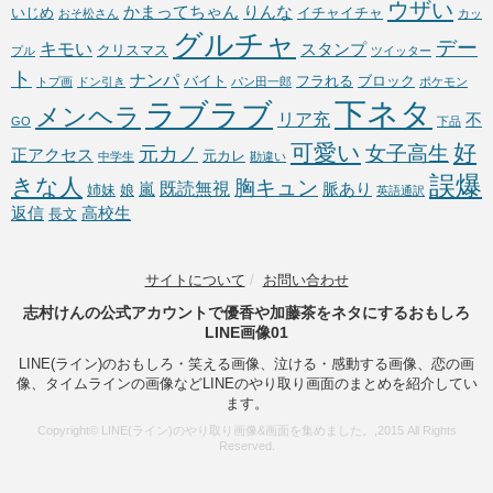
ウザい
かまってちゃん
りんな
いじめ
イチャイチャ
おそ松さん
カッ
グルチャ
デー
キモい
スタンプ
クリスマス
プル
ツイッター
ト
ナンパ
バイト
フラれる
ブロック
トプ画
ドン引き
パン田一郎
ポケモン
下ネタ
ラブラブ
メンヘラ
リア充
不
GO
下品
可愛い
好
女子高生
元カノ
正アクセス
元カレ
中学生
勘違い
誤爆
きな人
胸キュン
既読無視
嵐
脈あり
姉妹
娘
英語通訳
返信
高校生
長文
サイトについて
/
お問い合わせ
志村けんの公式アカウントで優香や加藤茶をネタにするおもしろ
LINE画像01
LINE(ライン)のおもしろ・笑える画像、泣ける・感動する画像、恋の画
像、タイムラインの画像などLINEのやり取り画面のまとめを紹介してい
ます。
Copyright© LINE(ライン)のやり取り画像&画面を集めました。,2015 All Rights
Reserved.