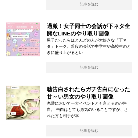
記事を読む
過激！女子同士の会話が下ネタ全
開なLINEのやり取り画像
男子だったらほとんどの人が大好きな「下ネ
タ」トーク。普段の会話で中学生や高校生のと
きに盛り上がるとい
記事を読む
嘘告白されたらガチ告白になった
甘～い男女のやり取り画像
恋愛において一大イベントとも言えるのが告
白。 告白はとても勇気のいることですが、さ
れた方も相手が本
記事を読む