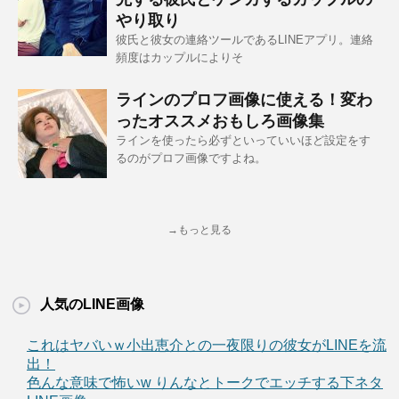
やり取り
彼氏と彼女の連絡ツールであるLINEアプリ。連絡
頻度はカップルによりそ
ラインのプロフ画像に使える！変わ
ったオススメおもしろ画像集
ラインを使ったら必ずといっていいほど設定をす
るのがプロフ画像ですよね。
→もっと見る
人気のLINE画像
これはヤバいｗ小出恵介との一夜限りの彼女がLINEを流
出！
色んな意味で怖いw りんなとトークでエッチする下ネタ