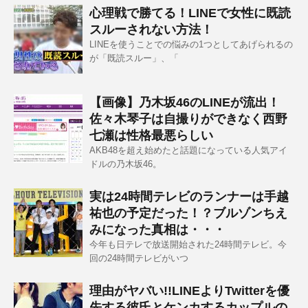
心理戦で勝てる！LINEで女性に既読
スルーされない方法！
LINEを使うことでの悩みの1つとしてあげられるの
が「既読スルー」、「
【画像】乃木坂46のLINEが流出！
佐々木琴子は自撮りができなく西野
七瀬は性格最悪らしい
AKB48を超え始めたと話題になっている人気アイ
ドルの乃木坂46。
実は24時間テレビのランナーは手越
祐也の予定だった！？ブルゾンちえ
みになった真相は・・・
今年も日テレで放送開始された24時間テレビ。今
回の24時間テレビがいつ
理由がヤバい!!LINEよりTwitterを優
先する彼氏とケンカするカップルの