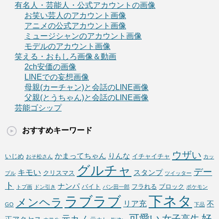
有名人・芸能人・公式アカウントの画像
お笑い芸人のアカウント画像
アニメの公式アカウント画像
ミュージシャンのアカウント画像
モデルのアカウント画像
笑える・おもしろ画像＆動画
2ch安価の画像
LINEでの妄想画像
母親(カーチャン)と会話のLINE画像
父親(とうちゃん)と会話のLINE画像
芸能ゴシップ
おすすめキーワード
ウザい
かまってちゃん
りんな
いじめ
イチャイチャ
おそ松さん
カッ
グルチャ
デー
キモい
スタンプ
クリスマス
プル
ツイッター
ト
ナンパ
バイト
フラれる
ブロック
トプ画
ドン引き
パン田一郎
ポケモン
下ネタ
ラブラブ
メンヘラ
リア充
不
GO
下品
可愛い
好
女子高生
元カノ