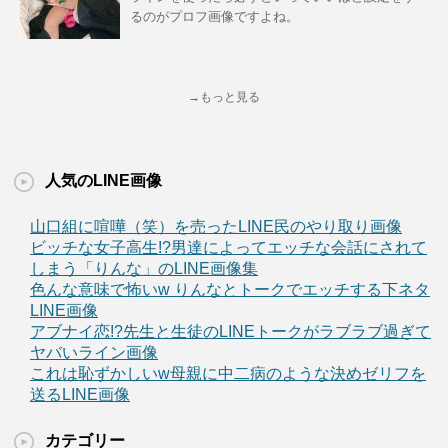
るのがプロフ画像ですよね。
→もっと見る
人気のLINE画像
山口組に喧嘩（笑）を売ったLINE民のやり取り画像
ビッチな女子高生!?男達によってエッチな会話にされて
しまう「りんな」のLINE画像集
色んな意味で怖いw りんなとトークでエッチする下ネタ
LINE画像
アブナイ恋!?先生と生徒のLINEトークがラブラブ過ぎて
ヤバいライン画像
これは恥ずかしいw母親に中二病のような決めゼリフを
送るLINE画像
カテゴリー