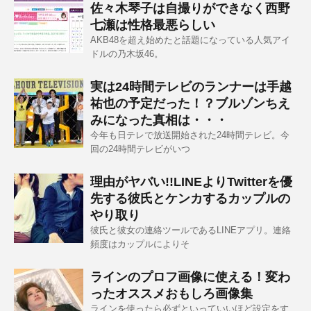
佐々木琴子は自撮りができなく西野
七瀬は性格最悪らしい
AKB48を超え始めたと話題になっている人気アイ
ドルの乃木坂46。
実は24時間テレビのランナーは手越
祐也の予定だった！？ブルゾンちえ
みになった真相は・・・
今年も日テレで放送開始された24時間テレビ。今
回の24時間テレビがいつ
理由がヤバい!!LINEよりTwitterを優
先する彼氏とケンカするカップルの
やり取り
彼氏と彼女の連絡ツールであるLINEアプリ。連絡
頻度はカップルによりそ
ラインのプロフ画像に使える！変わ
ったオススメおもしろ画像集
ラインを使ったら必ずといっていいほど設定をす