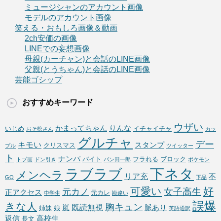
ミュージシャンのアカウント画像
モデルのアカウント画像
笑える・おもしろ画像＆動画
2ch安価の画像
LINEでの妄想画像
母親(カーチャン)と会話のLINE画像
父親(とうちゃん)と会話のLINE画像
芸能ゴシップ
おすすめキーワード
ウザい
かまってちゃん
りんな
いじめ
イチャイチャ
おそ松さん
カッ
グルチャ
デー
キモい
スタンプ
クリスマス
プル
ツイッター
ト
ナンパ
バイト
フラれる
ブロック
トプ画
ドン引き
パン田一郎
ポケモン
下ネタ
ラブラブ
メンヘラ
リア充
不
GO
下品
可愛い
好
女子高生
元カノ
正アクセス
元カレ
中学生
勘違い
誤爆
きな人
胸キュン
既読無視
嵐
脈あり
姉妹
娘
英語通訳
返信
高校生
長文