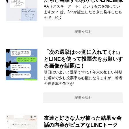
だちと会話するおかしいLINE画像
AA（アスキーアート）というものを知ってい
ますか？ 昔、2chが誕生したときに発祥したも
ので、絵文
記事を読む
「次の選挙は○○党に入れてくれ」
とLINEを使って投票先をお願いす
る画像が話題に！
明日はいよいよ選挙ですね！年末の忙しい時期
に選挙で少し投票率も心配になりますが、若者
の投票率の低下が
記事を読む
友達と好きな人が被った結果ｗ会
話の内容がピュアなLINEトーク