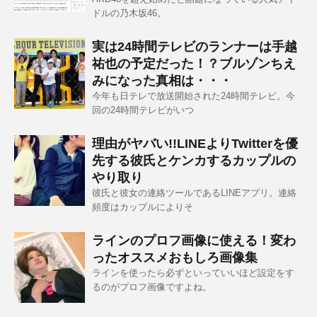
ドルの乃木坂46。
実は24時間テレビのランナーは手越
祐也の予定だった！？ブルゾンちえ
みになった真相は・・・
今年も日テレで放送開始された24時間テレビ。今
回の24時間テレビがいつ
理由がヤバい!!LINEよりTwitterを優
先する彼氏とケンカするカップルの
やり取り
彼氏と彼女の連絡ツールであるLINEアプリ。連絡
頻度はカップルによりそ
ラインのプロフ画像に使える！変わ
ったオススメおもしろ画像集
ラインを使ったら必ずといっていいほど設定をす
るのがプロフ画像ですよね。