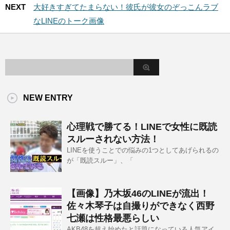
NEXT
大好きすぎてたまらない！彼氏が彼女のぞっこんラブ
なLINEのトーク画像
NEW ENTRY
心理戦で勝てる！LINEで女性に既読
スルーされない方法！
LINEを使うことでの悩みの1つとしてあげられるの
が「既読スルー」、「
【画像】乃木坂46のLINEが流出！
佐々木琴子は自撮りができなく西野
七瀬は性格最悪らしい
AKB48を超え始めたと話題になっている人気アイ