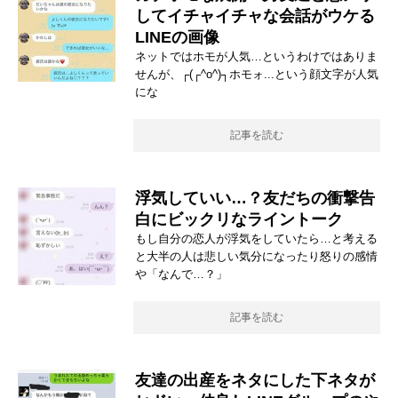
してイチャイチャな会話がウケる
LINEの画像
ネットではホモが人気…というわけではありま
せんが、┌(┌^o^)┐ホモォ...という顔文字が人気
にな
記事を読む
浮気していい…？友だちの衝撃告
白にビックリなライントーク
もし自分の恋人が浮気をしていたら…と考える
と大半の人は悲しい気分になったり怒りの感情
や「なんで…？」
記事を読む
友達の出産をネタにした下ネタが